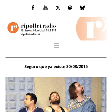
Skip
to
Facebook
You
Twitter
Mastodon
Bluesky
content
Tube
Menu
Seguro que ya existe 30/08/2015