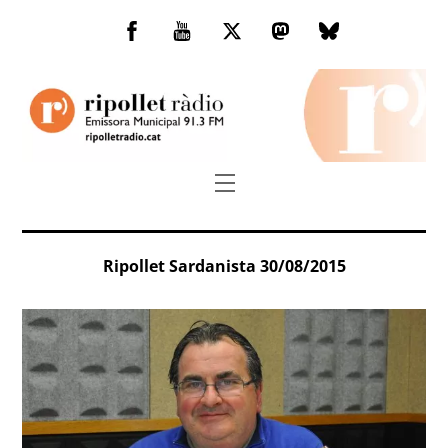
Skip
to
Facebook
You
Twitter
Mastodon
Bluesky
content
Tube
Menu
Ripollet Sardanista 30/08/2015