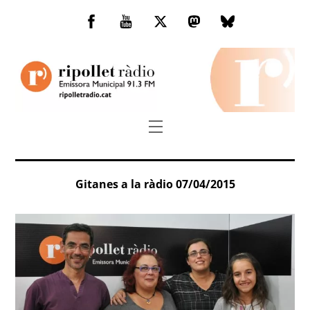
Skip
to
Facebook
You
Twitter
Mastodon
Bluesky
content
Tube
Menu
Gitanes a la ràdio 07/04/2015