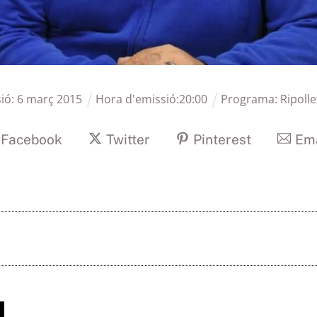
sió:
6
març
2015
Hora d'emissió:
20
:
00
Programa:
Ripolle
Facebook
Twitter
Pinterest
Ema