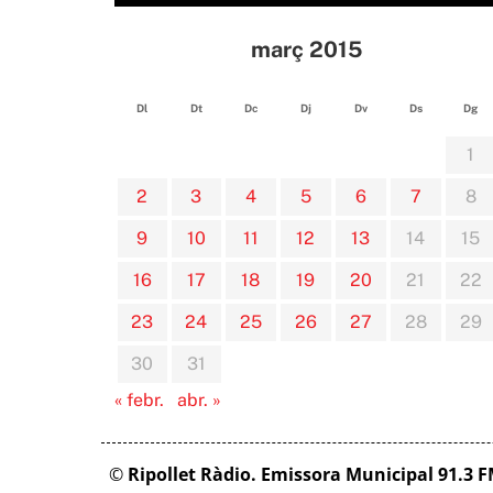
març 2015
Dl
Dt
Dc
Dj
Dv
Ds
Dg
1
2
3
4
5
6
7
8
9
10
11
12
13
14
15
16
17
18
19
20
21
22
23
24
25
26
27
28
29
30
31
« febr.
abr. »
©
Ripollet Ràdio. Emissora Municipal 91.3 