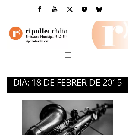
Skip
to
Facebook
You
Twitter
Mastodon
Bluesky
content
Tube
Menu
DIA:
18 DE FEBRER DE 2015