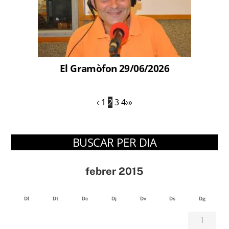
El Gramòfon 29/06/2026
‹
1
2
3
4
›
»
BUSCAR PER DIA
febrer 2015
Dl
Dt
Dc
Dj
Dv
Ds
Dg
1