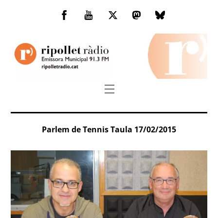
Skip
to
Facebook
You
Twitter
Mastodon
Bluesky
content
Tube
Menu
Parlem de Tennis Taula 17/02/2015