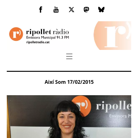
Skip
to
Facebook
You
Twitter
Mastodon
Bluesky
content
Tube
Menu
Així Som 17/02/2015