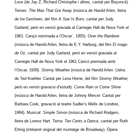
Love
(de Jay Z, Richard Christophe i altres, cantat per Beyoncé).
Temes:
The Man That Got Away
(música de Harold Arlen, lletra
de Ira Gershwin, del film
A Star Is Born,
cantat per Judy
Garland, però en versió gravada al Carnegie Hall de Nova York el
1961. Cançó nominada a l’Oscar´, 1955).
Over the Rainbow
(música de Harold Arlen, lletra de E.Y. Harburg, del film
El mago
de Oz,
cantat per Judy Garland, però en versió gravada al
Carnegie Hall de Nova York el 1961.Cancó premiada amb
l’Oscar, 1939).
Stormy Weather
(música de Harold Arlen. Lletra
de Ted Koehler. Cantat per Lena Horne, del film
Stormy Weather,
però en versió gravacio d’estudi).
Come Rain or Come Shine
(música de Harold Arlen, lletra de Johnny Mercer. Cantat per
Barbara Cook, gravació al teatre Sadler’s Wells de Londres,
1994). Musical:
Simple Simon
(música de Richard Rodgers,
lletra de Lorenz Hart. Tema:
Ten Cents a Dance
, cantat per Ruth
Etting (intèrpret original del muntatge de Broadway). Òpera