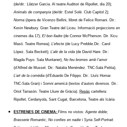
(de/dir.: Llàtzer Garcia. Al teatre Auditori de Ripollet, dia 20);
Animals de companyia
(de/dir: Estel Solé. Club Capitol 2);
Norma
(òpera de Vicenzo Bellini, llibret de Felice Romani. Dir.:
Kevin Newbury. Gran Teatre del Liceu. Informació projeccions en
cinemes dia 17);
El bon lladre
(de Connor McPherson. Dir. Xicu
Masó. Teatre Romea);
L’efecte
(de Lucy Prebble.Dir.: Carol
López. Sala Beckett);
L’alè de la vida
(de David Hare. Dir.:
Magda Puyo. Sala Muntaner);
No feu bromes amb l’amor
(d’Alfred de Musset. Dir.: Natalia Menéndez. TNC-Sala Petita);
L’art de la comèdia
(d’Eduardo De Filippo. Dir.: Lluís Homar.
TNC-Sala Gran) i
Somni americà
(textos d’autors diversos. Dir.:
Oriol Tarrasón. Teatre Lliure de Gràcia).
Repàs
cartellera:
Ripollet, Cerdanyola, Sant Cugat, Barcelona, Teatre als Icària
ESTRENES DE CINEMA:
Films no vistos:
Agente doble;
Brasserie Romantic; No confies en nadie
i
Syria Self-Portrait.