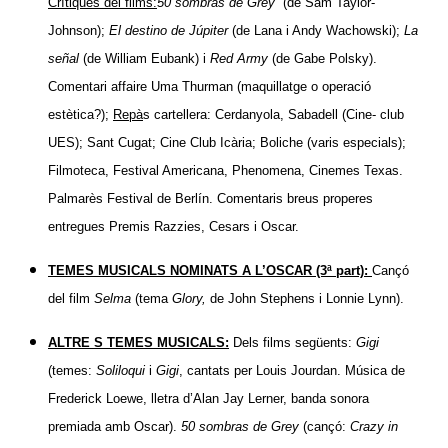
Crítiques del films:
50 sombras de Grey
(de Sam Taylor-
Johnson);
El destino de Júpiter
(de Lana i Andy Wachowski);
La
señal
(de William Eubank) i
Red Army
(de Gabe Polsky).
Comentari affaire Uma Thurman (maquillatge o operació
estètica?);
Repà
s cartellera: Cerdanyola, Sabadell (Cine- club
UES); Sant Cugat; Cine Club Icària; Boliche (varis especials);
Filmoteca, Festival Americana, Phenomena, Cinemes Texas.
Palmarès Festival de Berlín. Comentaris breus properes
entregues Premis Razzies, Cesars i Oscar.
TEMES MUSICALS NOMINATS A L’OSCAR (3ª part):
Cançó
del film
Selma
(tema
Glory,
de John Stephens i Lonnie Lynn).
ALTRE S TEMES MUSICALS:
Dels films següents:
Gigi
(temes:
Soliloqui
i
Gigi
, cantats per Louis Jourdan. Música de
Frederick Loewe, lletra d’Alan Jay Lerner, banda sonora
premiada amb Oscar).
50 sombras de Grey
(cançó:
Crazy in