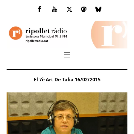
Skip
to
Facebook
You
Twitter
Mastodon
Bluesky
content
Tube
Menu
El 7è Art De Talia 16/02/2015