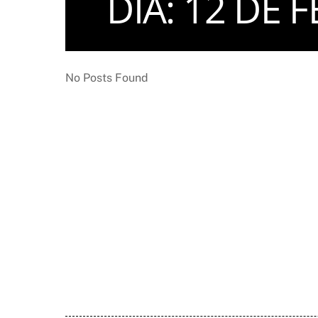
DIA:
12 DE F
No Posts Found