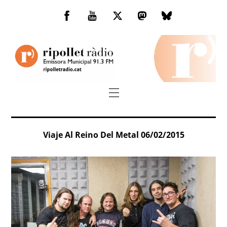
Skip
to
Facebook
You
Twitter
Mastodon
Bluesky
content
Tube
Menu
Viaje Al Reino Del Metal 06/02/2015