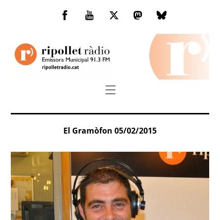
Skip
to
Facebook
You
Twitter
Mastodon
Bluesky
content
Tube
Menu
El Gramòfon 05/02/2015