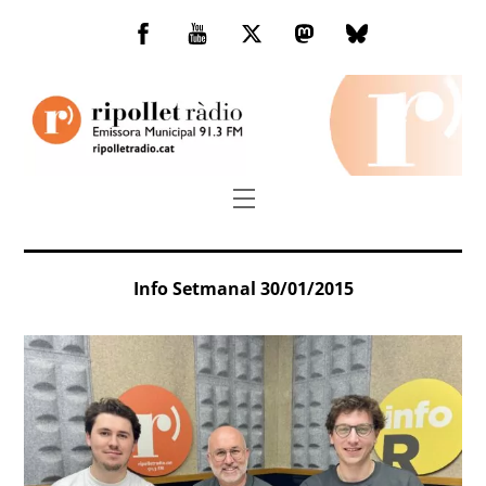
Skip
to
Facebook
You
Twitter
Mastodon
Bluesky
content
Tube
Menu
Info Setmanal 30/01/2015