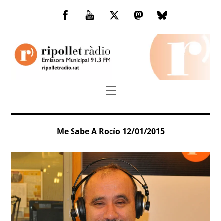
Skip
to
Facebook
You
Twitter
Mastodon
Bluesky
content
Tube
Menu
Me Sabe A Rocío 12/01/2015