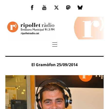
Skip
to
Facebook
You
Twitter
Mastodon
Bluesky
content
Tube
Menu
El Gramòfon 25/09/2014