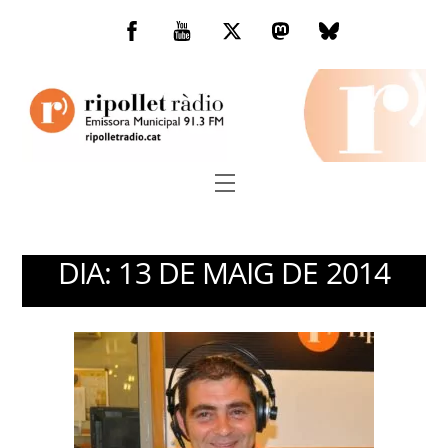
Skip
to
Facebook
You
Twitter
Mastodon
Bluesky
content
Tube
Menu
DIA:
13 DE MAIG DE 2014