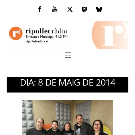
Skip
to
Facebook
You
Twitter
Mastodon
Bluesky
content
Tube
Menu
DIA:
8 DE MAIG DE 2014