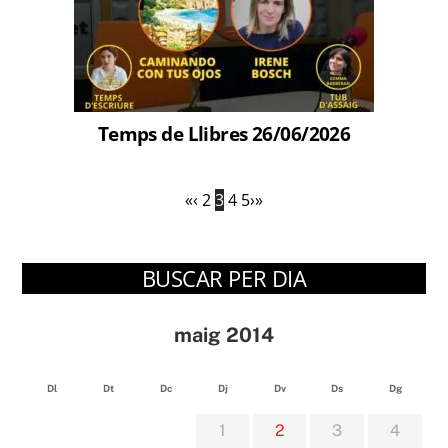
Temps de Llibres 26/06/2026
«
‹
2
3
4
5
›
»
BUSCAR PER DIA
maig 2014
Dl
Dt
Dc
Dj
Dv
Ds
Dg
1
2
3
4