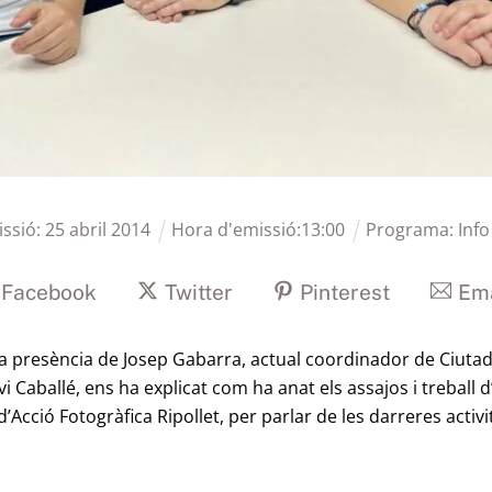
issió:
25
abril
2014
Hora d'emissió:
13
:
00
Programa:
Inf
Facebook
Twitter
Pinterest
Ema
a presència de Josep Gabarra, actual coordinador de Ciutad
 Caballé, ens ha explicat com ha anat els assajos i treball 
cció Fotogràfica Ripollet, per parlar de les darreres activita