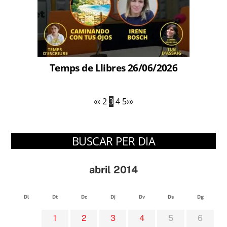
Temps de Llibres 26/06/2026
«
‹
2
3
4
5
›
»
BUSCAR PER DIA
abril 2014
Dl
Dt
Dc
Dj
Dv
Ds
Dg
1
2
3
4
5
6