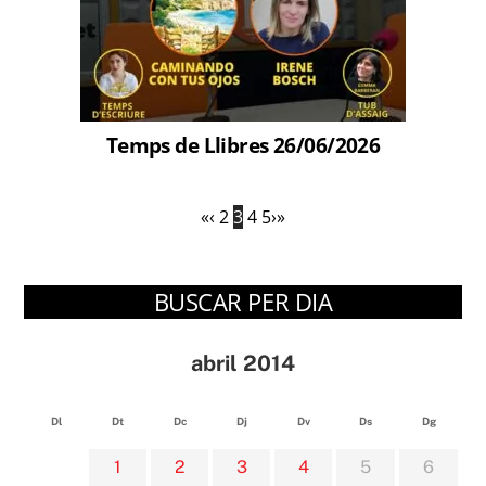
Temps de Llibres 26/06/2026
«
‹
2
3
4
5
›
»
BUSCAR PER DIA
abril 2014
Dl
Dt
Dc
Dj
Dv
Ds
Dg
1
2
3
4
5
6