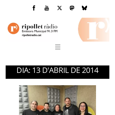
Skip
to
Facebook
You
Twitter
Mastodon
Bluesky
content
Tube
Menu
DIA:
13 D'ABRIL DE 2014