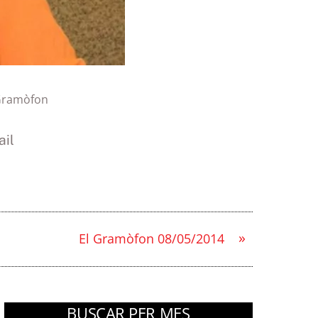
Gramòfon
il
»
El Gramòfon 08/05/2014
BUSCAR PER MES