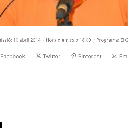
issió:
10
abril
2014
Hora d'emissió:
18
:
00
Programa:
El 
Facebook
Twitter
Pinterest
Ema