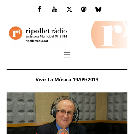
Skip
to
Facebook
You
Twitter
Mastodon
Bluesky
content
Tube
Menu
Vivir La Música 19/09/2013