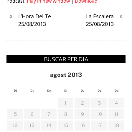
Podcast:
Play in new window
|
Download
«
»
L’Hora Del Te
La Escalera
25/08/2013
25/08/2013
BUSCAR PER DIA
agost 2013
Dl
Dt
Dc
Dj
Dv
Ds
Dg
1
2
3
4
5
6
7
8
9
10
11
12
13
14
15
16
17
18