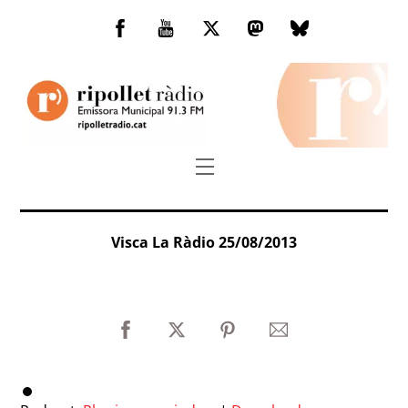
Skip
to
Facebook
You
Twitter
Mastodon
Bluesky
content
Tube
Menu
Visca La Ràdio 25/08/2013