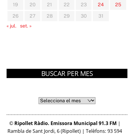
19
20
21
22
23
24
25
26
27
28
29
30
31
« jul.
set. »
BUSCAR PER MES
Arxius
Arxius
©
Ripollet Ràdio. Emissora Municipal 91.3 FM
|
Rambla de Sant Jordi, 6 (Ripollet) | Telèfons: 93 594