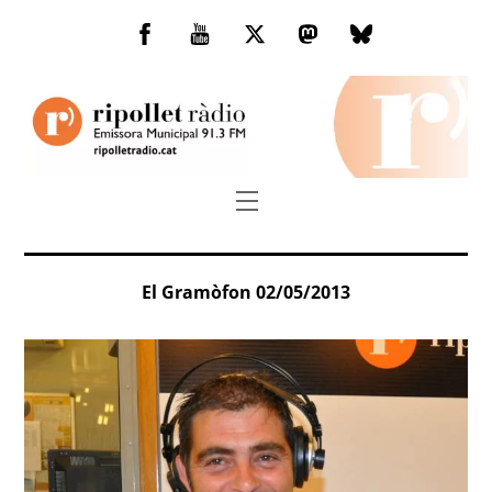
Skip
to
Facebook
You
Twitter
Mastodon
Bluesky
content
Tube
Menu
El Gramòfon 02/05/2013