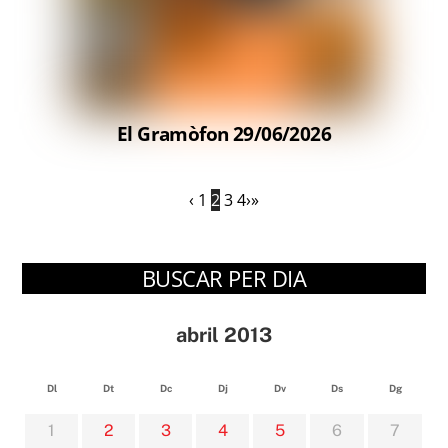
El Gramòfon 29/06/2026
‹
1
2
3
4
›
»
BUSCAR PER DIA
abril 2013
Dl
Dt
Dc
Dj
Dv
Ds
Dg
1
2
3
4
5
6
7