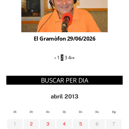
El Gramòfon 29/06/2026
‹
1
2
3
4
›
»
BUSCAR PER DIA
abril 2013
Dl
Dt
Dc
Dj
Dv
Ds
Dg
1
2
3
4
5
6
7