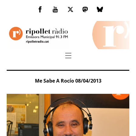
Skip
to
Facebook
You
Twitter
Mastodon
Bluesky
content
Tube
Menu
Me Sabe A Rocío 08/04/2013