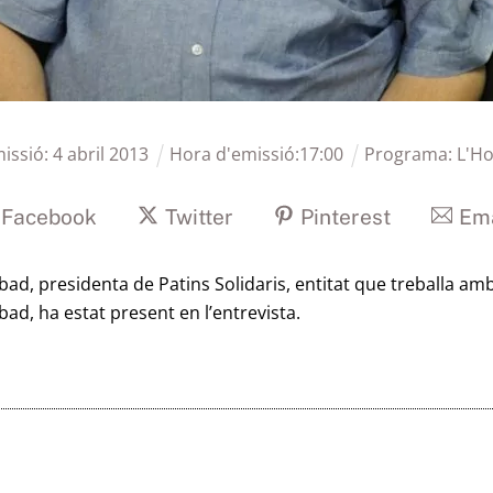
missió:
4
abril
2013
Hora d'emissió:
17
:
00
Programa:
L'Ho
Facebook
Twitter
Pinterest
Ema
, presidenta de Patins Solidaris, entitat que treballa amb n
bad, ha estat present en l’entrevista.