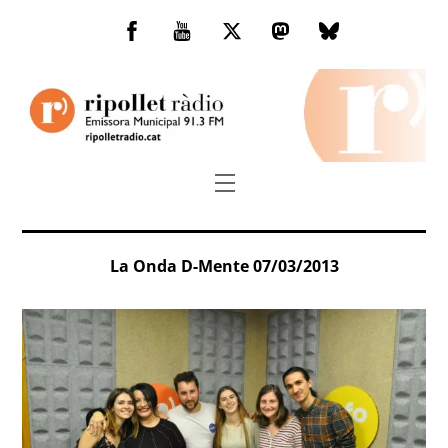
Skip
to
Facebook
You
Twitter
Mastodon
Bluesky
content
Tube
Menu
La Onda D-Mente 07/03/2013