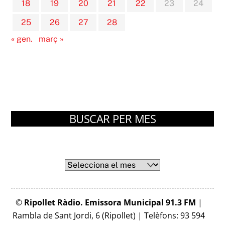
18
19
20
21
22
23
24
25
26
27
28
« gen.
març »
BUSCAR PER MES
Arxius
Arxius
©
Ripollet Ràdio. Emissora Municipal 91.3 FM
|
Rambla de Sant Jordi, 6 (Ripollet) | Telèfons: 93 594