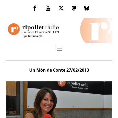
Skip
to
Facebook
You
Twitter
Mastodon
Bluesky
content
Tube
Menu
Un Món de Conte 27/02/2013