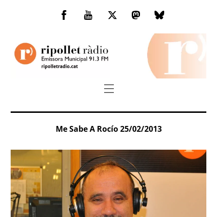
Skip
to
Facebook
You
Twitter
Mastodon
Bluesky
content
Tube
Menu
Me Sabe A Rocío 25/02/2013