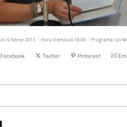
sió:
6
febrer
2013
Hora d'emissió:
18
:
00
Programa:
Un M
Facebook
Twitter
Pinterest
Ema