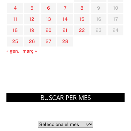
4
5
6
7
8
9
10
11
12
13
14
15
16
17
18
19
20
21
22
23
24
25
26
27
28
« gen.
març »
BUSCAR PER MES
Arxius
Arxius