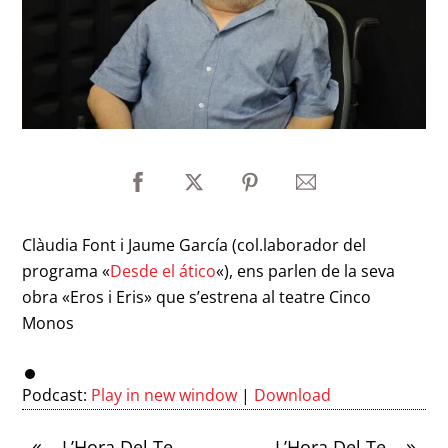
Clàudia Font i Jaume García (col.laborador del
programa «
Desde el ático
«), ens parlen de la seva
obra «Eros i Eris» que s’estrena al teatre Cinco
Monos
Podcast:
Play in new window
|
Download
«
»
L’Hora Del Te
L’Hora Del Te