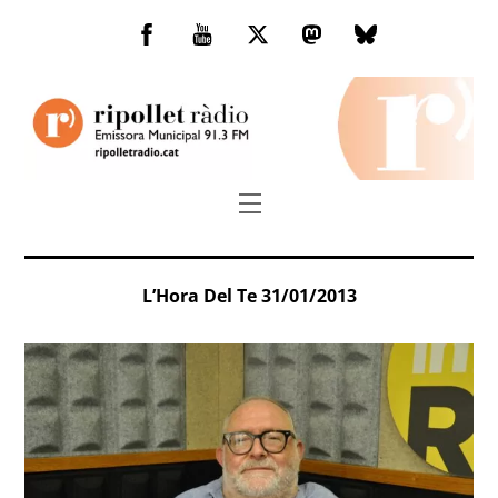
Skip
to
Facebook
You
Twitter
Mastodon
Bluesky
content
Tube
Menu
L’Hora Del Te 31/01/2013