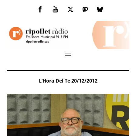
Skip
to
Facebook
You
Twitter
Mastodon
Bluesky
content
Tube
Menu
L’Hora Del Te 20/12/2012