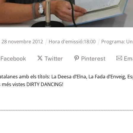
:
28
novembre
2012
Hora d'emissió:
18
:
00
Programa:
Un
Facebook
Twitter
Pinterest
Ema
lanes amb els títols: La Deesa d’Elna, La Fada d’Enveig, Esp
es més vistes DIRTY DANCING!