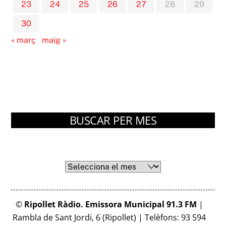
23
24
25
26
27
28
29
30
« març
maig »
BUSCAR PER MES
Arxius
Arxius
©
Ripollet Ràdio. Emissora Municipal 91.3 FM
|
Rambla de Sant Jordi, 6 (Ripollet) | Telèfons: 93 594