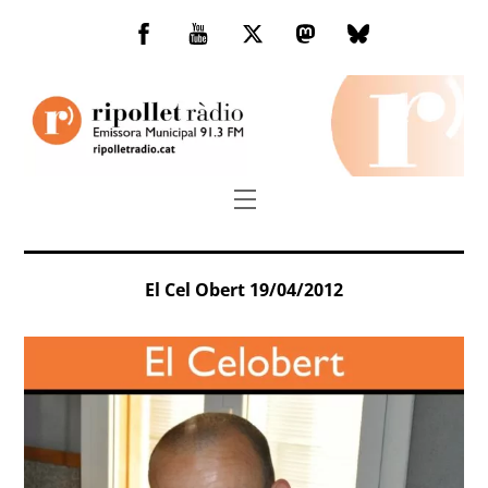
Skip
to
Facebook
You
Twitter
Mastodon
Bluesky
content
Tube
Menu
El Cel Obert 19/04/2012