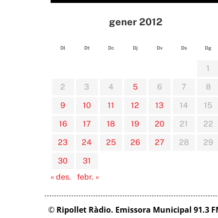
gener 2012
Dl
Dt
Dc
Dj
Dv
Ds
Dg
1
2
3
4
5
6
7
8
9
10
11
12
13
14
15
16
17
18
19
20
21
22
23
24
25
26
27
28
29
30
31
« des.
febr. »
©
Ripollet Ràdio. Emissora Municipal 91.3 