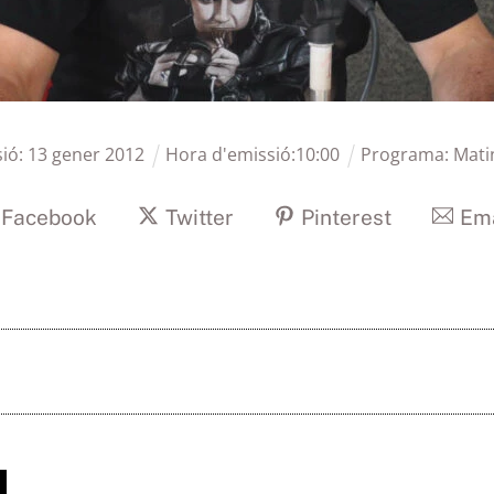
sió:
13
gener
2012
Hora d'emissió:
10
:
00
Programa:
Mati
Facebook
Twitter
Pinterest
Ema