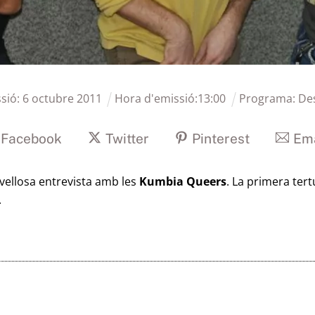
sió:
6
octubre
2011
Hora d'emissió:
13
:
00
Programa:
Des
Facebook
Twitter
Pinterest
Ema
ellosa entrevista amb les
Kumbia Queers
. La primera tertú
.