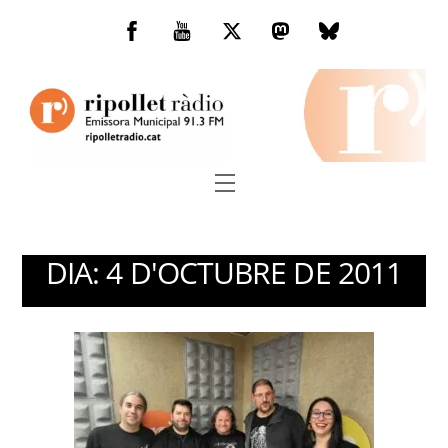
Skip
to
Facebook
You
Twitter
Mastodon
Bluesky
content
Tube
Menu
DIA:
4 D'OCTUBRE DE 2011