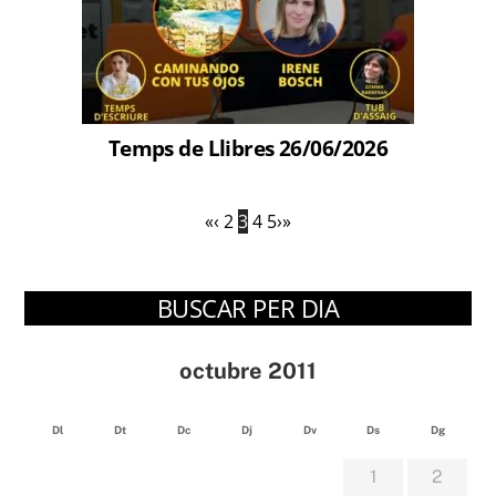
Temps de Llibres 26/06/2026
«
‹
2
3
4
5
›
»
BUSCAR PER DIA
octubre 2011
Dl
Dt
Dc
Dj
Dv
Ds
Dg
1
2