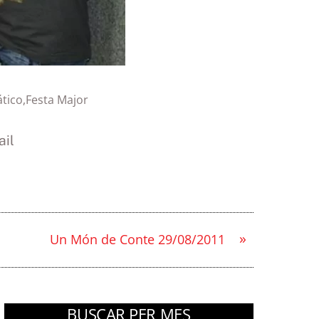
ático
,
Festa Major
il
»
Un Món de Conte 29/08/2011
BUSCAR PER MES