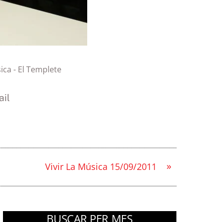
sica - El Templete
il
»
Vivir La Música 15/09/2011
BUSCAR PER MES