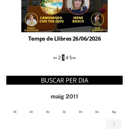
Temps de Llibres 26/06/2026
«
‹
2
3
4
5
›
»
BUSCAR PER DIA
maig 2011
Dl
Dt
Dc
Dj
Dv
Ds
Dg
1