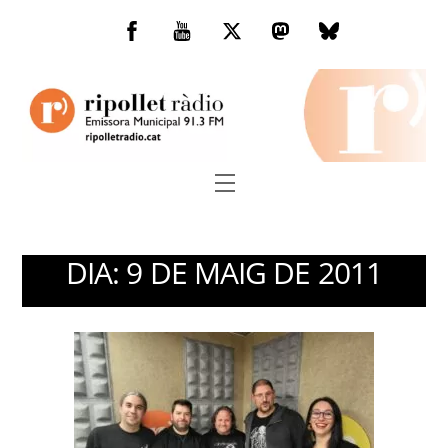
Skip
to
Facebook
You
Twitter
Mastodon
Bluesky
content
Tube
Menu
DIA:
9 DE MAIG DE 2011