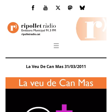
Skip
to
Facebook
You
Twitter
Mastodon
Bluesky
content
Tube
Menu
La Veu De Can Mas 31/03/2011