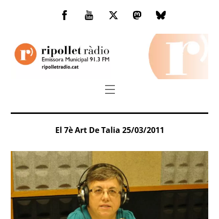
Skip
to
Facebook
You
Twitter
Mastodon
Bluesky
content
Tube
Menu
El 7è Art De Talia 25/03/2011