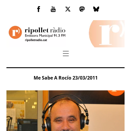
Skip
to
Facebook
You
Twitter
Mastodon
Bluesky
content
Tube
Menu
Me Sabe A Rocío 23/03/2011