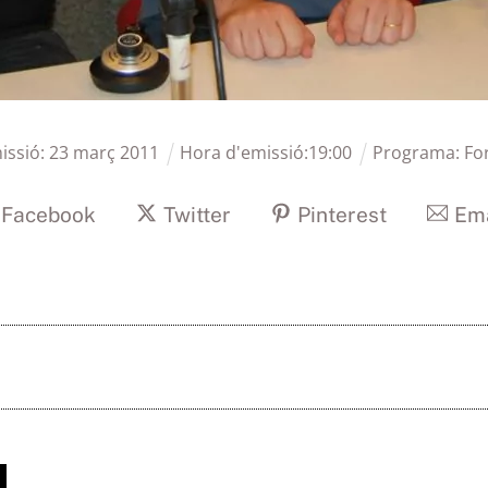
issió:
23
març
2011
Hora d'emissió:
19
:
00
Programa:
Fo
Facebook
Twitter
Pinterest
Ema