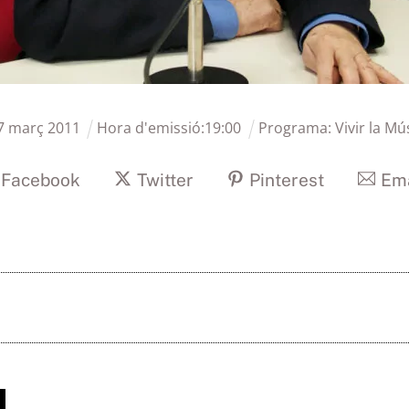
7
març
2011
Hora d'emissió:
19
:
00
Programa:
Vivir la Mú
Facebook
Twitter
Pinterest
Ema