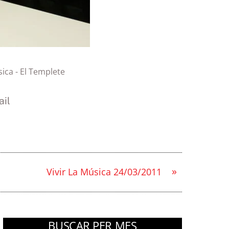
sica - El Templete
il
»
Vivir La Música 24/03/2011
BUSCAR PER MES