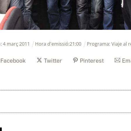
ó:
4
març
2011
Hora d'emissió:
21
:
00
Programa:
Viaje al 
Facebook
Twitter
Pinterest
Ema