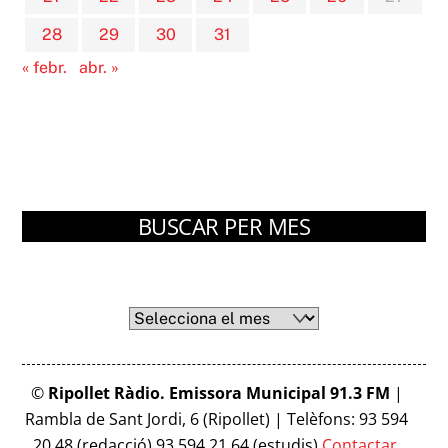
28
29
30
31
« febr.
abr. »
BUSCAR PER MES
Arxius
Arxius
©
Ripollet Ràdio. Emissora Municipal 91.3 FM
|
Rambla de Sant Jordi, 6 (Ripollet) | Telèfons: 93 594
20 48 (redacció) 93 594 21 64 (estudis)
Contactar
.