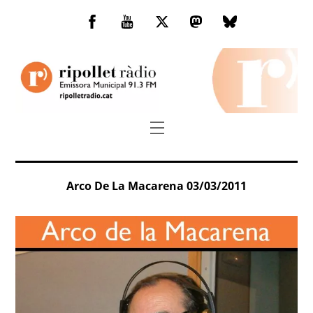
Skip
to
Facebook
You
Twitter
Mastodon
Bluesky
content
Tube
Menu
Arco De La Macarena 03/03/2011