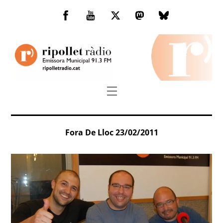
Skip
to
Facebook
You
Twitter
Mastodon
Bluesky
content
Tube
Menu
Fora De Lloc 23/02/2011